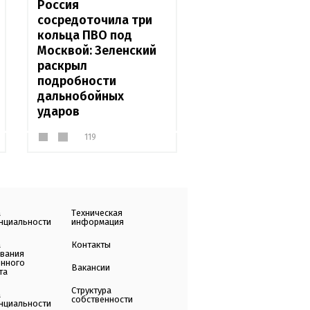
Россия
сосредоточила три
кольца ПВО под
Москвой: Зеленский
раскрыл
подробности
дальнобойных
ударов
119
а
Техническая
нциальности
информация
а
Контакты
ования
енного
Вакансии
та
Структура
а
собственности
нциальности