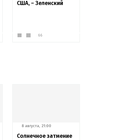
США, – Зеленский
66
8 августа,
21:00
Солнечное затмение