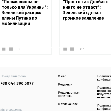
"Полмиллиона не
"Просто так Донбасс
только для Украины":
никто не отдаст":
Зеленский раскрыл
Зеленский сделал
планы Путина по
громкое заявление
мобилизации
0
417
Номер телефона:
О нас
Политик
конфиде
+38 044 390 5077
Редакция
Политик
использ
Редакционная
искусств
политика
интеллек
О телеканале
Политик
конфиде
Мы в соцсетях: