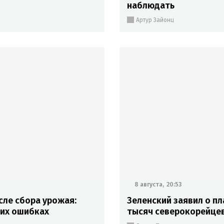
наблюдать
Артур Зайонц
8 августа,
20:53
сле сбора урожая:
Зеленский заявил о пл
ких ошибках
тысяч северокорейце