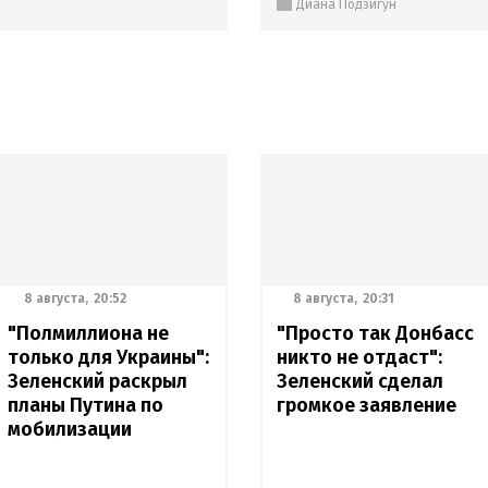
Диана Подзигун
8 августа,
20:52
8 августа,
20:31
"Полмиллиона не
"Просто так Донбасс
только для Украины":
никто не отдаст":
Зеленский раскрыл
Зеленский сделал
планы Путина по
громкое заявление
мобилизации