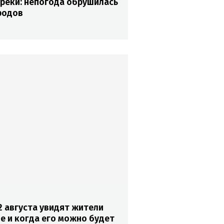
 реки: непогода обрушилась
родов
2 августа увидят жители
е и когда его можно будет