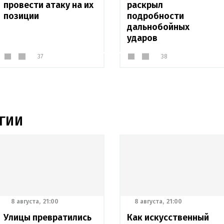
провести атаку на их
раскрыл
позиции
подробности
дальнобойных
ударов
37
38
ГИИ
8 августа,
21:00
8 августа,
21:00
Улицы превратились
Как искусственный