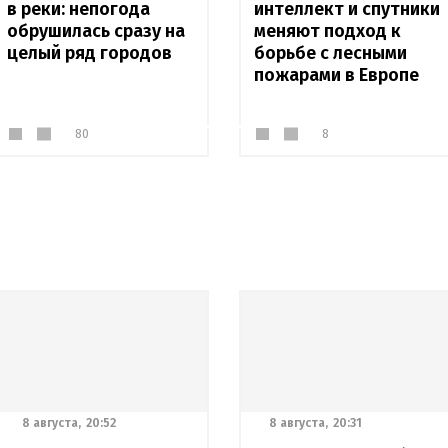
в реки: непогода
интеллект и спутники
обрушилась сразу на
меняют подход к
целый ряд городов
борьбе с лесными
пожарами в Европе
80
8
8 августа,
20:52
8 августа,
20:31