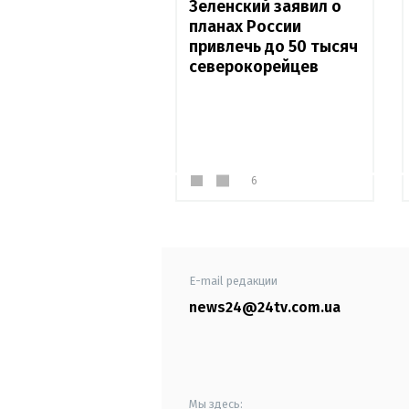
Зеленский заявил о
планах России
привлечь до 50 тысяч
северокорейцев
6
E-mail редакции
news24@24tv.com.ua
Мы здесь: