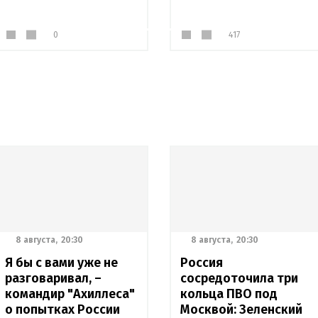
0
417
8 августа,
20:30
8 августа,
20:30
Я бы с вами уже не
Россия
разговаривал, –
сосредоточила три
командир "Ахиллеса"
кольца ПВО под
о попытках России
Москвой: Зеленский