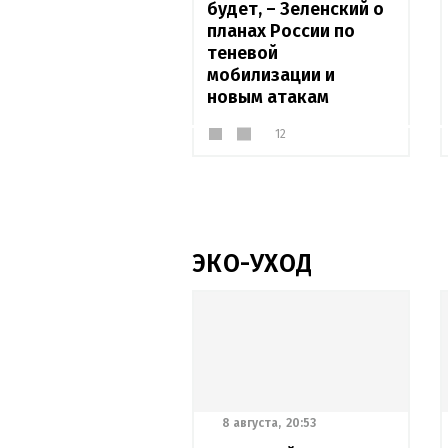
будет, – Зеленский о
планах России по
теневой
мобилизации и
новым атакам
12
ЭКО-УХОД
8 августа,
20:53