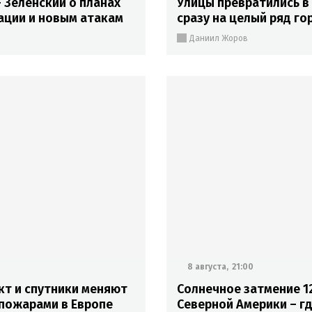
– Зеленский о планах
Улицы превратились в
ации и новым атакам
сразу на целый ряд го
Даниил Жоров
8 августа,
21:00
кт и спутники меняют
Солнечное затмение 1
 пожарами в Европе
Северной Америки – гд